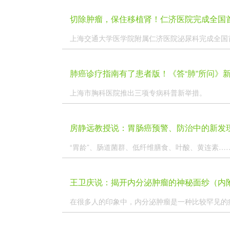
切除肿瘤，保住移植肾！仁济医院完成全国
上海交通大学医学院附属仁济医院泌尿科完成全国首
肺癌诊疗指南有了患者版！《答“肺”所问》新
癌防治知识
上海市胸科医院推出三项专病科普新举措。
房静远教授说：胃肠癌预警、防治中的新发
“胃龄”、肠道菌群、低纤维膳食、叶酸、黄连素……
王卫庆说：揭开内分泌肿瘤的神秘面纱（内
在很多人的印象中，内分泌肿瘤是一种比较罕见的疾