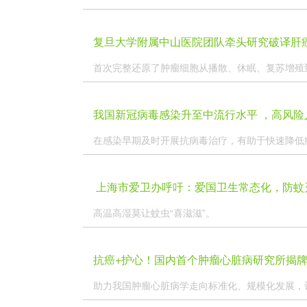
复旦大学附属中山医院团队牵头研究破译肝癌
首次完整还原了肿瘤细胞从播散、休眠、复苏增殖到
我国新冠病毒感染升至中流行水平 ，高风险
在感染早期及时开展抗病毒治疗，有助于快速降低病
​ 上海市爱卫办呼吁：爱国卫生常态化，防
高温高湿莫让蚊虫“喜滋滋”。
抗癌+护心！国内首个肿瘤心脏病研究所揭牌
助力我国肿瘤心脏病学走向标准化、规模化发展，