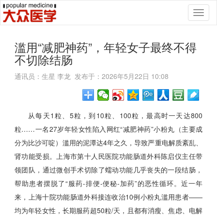
Toggl
naviga
滥用“减肥神药”，年轻女子最终不得
不切除结肠
通讯员：生星 李龙 发布于：2026年5月22日 10:08
从每天1粒、5粒，到10粒、100粒，最高时一天达800
粒……一名27岁年轻女性陷入网红“减肥神药”小粉丸（主要成
分为比沙可啶）滥用的泥潭达4年之久，导致严重电解质紊乱、
肾功能受损。上海市第十人民医院功能肠道外科陈启仪主任带
领团队，通过微创手术切除了蠕动功能几乎丧失的一段结肠，
帮助患者摆脱了“服药-排便-便秘-加药”的恶性循环。近一年
来，上海十院功能肠道外科接连收治10例小粉丸滥用患者——
均为年轻女性，长期服药超50粒/天，且都有消瘦、焦虑、电解