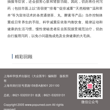
抽搐等症状，还会损害心脏和肾脏功能。因此，切勿将任何泻
药（包括市面上以“清宿便”“排毒”“促排减重”“天然植物”“温和草
本”等为宣传话术的各类通便茶、丸、酵素等产品）当作控制体
重或日常养生的手段。科学减重应依靠均衡饮食、规律运动和
健康的生活习惯。慢性便秘患者应去医院接受规范治疗，切勿
自行服用泻药，以免小问题拖成危及全身健康的大毛病。
精彩回顾
上海科学技术出版社《大众医学》编辑部 版权所
有
上海市闵行区号景路159弄A座901 201100
总机：8621-53203131 传真：8621-53203131
微信公众号
Copyright 2005 www.popumed.com All rights
reserved