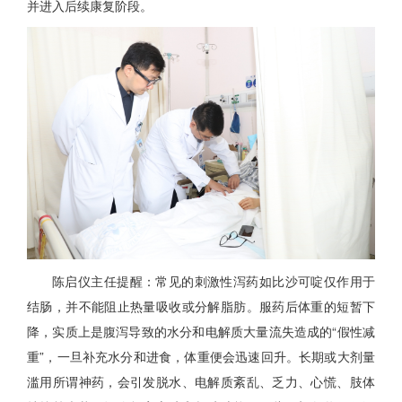
并进入后续康复阶段。
陈启仪主任提醒：常见的刺激性泻药如比沙可啶仅作用于
结肠，并不能阻止热量吸收或分解脂肪。服药后体重的短暂下
降，实质上是腹泻导致的水分和电解质大量流失造成的“假性减
重”，一旦补充水分和进食，体重便会迅速回升。长期或大剂量
滥用所谓神药，会引发脱水、电解质紊乱、乏力、心慌、肢体