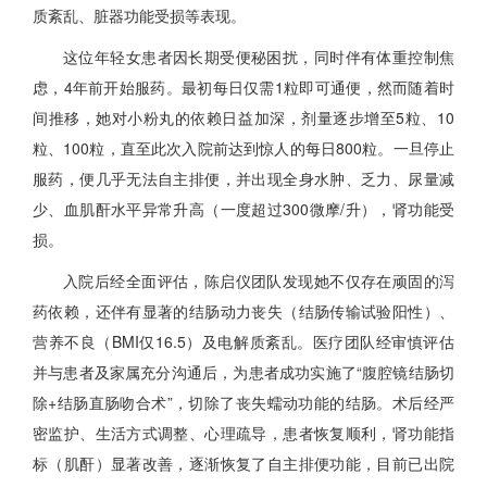
质紊乱、脏器功能受损等表现。
这位年轻女患者因长期受便秘困扰，同时伴有体重控制焦
虑，4年前开始服药。最初每日仅需1粒即可通便，然而随着时
间推移，她对小粉丸的依赖日益加深，剂量逐步增至5粒、10
粒、100粒，直至此次入院前达到惊人的每日800粒。一旦停止
服药，便几乎无法自主排便，并出现全身水肿、乏力、尿量减
少、血肌酐水平异常升高（一度超过300微摩/升），肾功能受
损。
入院后经全面评估，陈启仪团队发现她不仅存在顽固的泻
药依赖，还伴有显著的结肠动力丧失（结肠传输试验阳性）、
营养不良（BMI仅16.5）及电解质紊乱。医疗团队经审慎评估
并与患者及家属充分沟通后，为患者成功实施了“腹腔镜结肠切
除+结肠直肠吻合术”，切除了丧失蠕动功能的结肠。术后经严
密监护、生活方式调整、心理疏导，患者恢复顺利，肾功能指
标（肌酐）显著改善，逐渐恢复了自主排便功能，目前已出院