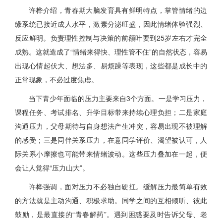
许桦介绍，青春期大脑发育具有鲜明特点，掌管情绪的边
缘系统已接近成人水平，激素分泌旺盛，因此情绪体验强烈、
反应鲜明。负责理性控制与决策的前额叶要到25岁左右才完全
成熟。这就造成了“情绪来得快、理性管不住”的自然状态，容易
出现心情起伏大、想法多、易烦躁等表现，这些都是成长中的
正常现象，不必过度焦虑。
当下青少年面临的压力主要来自3个方面。一是学习压力，
课程任务、考试排名、升学目标带来持续心理负担；二是家庭
沟通压力，父母期待与自身想法产生冲突，容易出现不被理解
的感受；三是同伴关系压力，在意同学评价、渴望被认可，人
际关系小摩擦也可能带来情绪波动。这些压力叠加在一起，便
会让人觉得“压力山大”。
许桦强调，面对压力不必独自硬扛。缓解压力最简单有效
的方法就是主动沟通、积极求助。同学之间的互相倾听、彼此
鼓励，是最直接的“青春解药”。遇到困惑要及时告诉父母、老