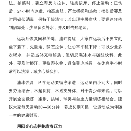
法。抽筋时，要立即反向拉伸、轻柔按摩、停止运动；扭伤
后，24小时内冰敷、抬高患肢，严禁揉搓和热敷；擦伤后要及
时用碘伏消毒，保持干燥清洁；若出现中暑症状，要迅速转移
到阴凉处，少量多次补水，并及时告知老师。
运动后恢复同样关键。浦玮提醒，大家在运动后不要立刻
坐下躺下，先慢走、静态拉伸，让心率平稳下降；可以少量多
次喝水，并适当补充电解质，但切忌喝冰水与碳酸饮料。此
外，要及时擦汗、更换湿衣物，避免受凉感冒，在休息半小时
后可以洗澡，减少心脏负担。
浦玮强调，科学运动要循序渐进，运动量由小到大，同时
要劳逸结合，不超负荷、不透支身体。对于青少年来说，可以
开展全面锻炼，跑步、跳绳、球类与自重力量训练相结合。建
议大家每天运动30—60分钟，养成长期习惯，让运动成为伴随
一生的健康财富。
用阳光心态拥抱青春压力