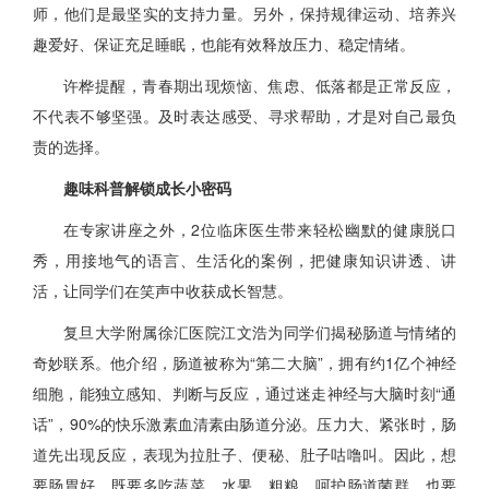
师，他们是最坚实的支持力量。另外，保持规律运动、培养兴
趣爱好、保证充足睡眠，也能有效释放压力、稳定情绪。
许桦提醒，青春期出现烦恼、焦虑、低落都是正常反应，
不代表不够坚强。及时表达感受、寻求帮助，才是对自己最负
责的选择。
趣味科普解锁成长小密码
在专家讲座之外，2位临床医生带来轻松幽默的健康脱口
秀，用接地气的语言、生活化的案例，把健康知识讲透、讲
活，让同学们在笑声中收获成长智慧。
复旦大学附属徐汇医院江文浩为同学们揭秘肠道与情绪的
奇妙联系。他介绍，肠道被称为“第二大脑”，拥有约1亿个神经
细胞，能独立感知、判断与反应，通过迷走神经与大脑时刻“通
话”，90%的快乐激素血清素由肠道分泌。压力大、紧张时，肠
道先出现反应，表现为拉肚子、便秘、肚子咕噜叫。因此，想
要肠胃好，既要多吃蔬菜、水果、粗粮，呵护肠道菌群，也要