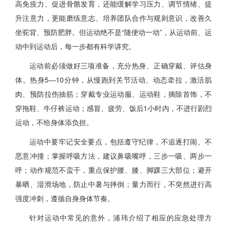
高免疫力、促进骨骼发育，还能缓解学习压力、调节情绪、提
升注意力，更能磨练意志、培养团队合作与规则意识，改善久
坐驼背、预防肥胖。但运动绝不是“随便动一动”，从运动前、运
动中到运动后，每一步都有科学讲究。
运动前必须做好三项准备，充分热身、正确穿戴、评估身
体。热身5—10分钟，从慢跑到关节活动、动态牵拉，激活肌
肉、预防拉伤抽筋；穿戴专业运动服、运动鞋，摘除首饰，不
穿拖鞋、牛仔裤运动；感冒、疲劳、饭后1小时内，不进行剧烈
运动，不给身体添负担。
运动中要牢记安全要点，包括遵守纪律，不追逐打闹、不
恶意冲撞；掌握呼吸方法，建议鼻吸嘴呼，三步一吸、两步一
呼；动作规范不蛮干，重点保护腰、膝、脚踝三大部位；避开
暴晒、湿滑场地，防止中暑与摔倒；量力而行，不突然进行高
强度冲刺，遵循自身身体节奏。
针对运动中常见的意外，浦玮介绍了相应的应急处理方