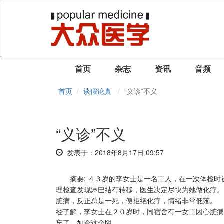
首页
杂志
资讯
音频
首页
谈假论真
“义诊”不义
“义诊”不义
发表于：2018年8月17日 09:57
摘要: ４３岁的李女士是一名工人，在一次体检
理检查发现淋巴结有转移，医生决定尽快为她做化疗。
脏病，反正总是一死，便拒绝化疗，情绪非常低落。
经了解，李女士在２０岁时，同宿舍有一女工因心脏病
忘了，如今这个阴...