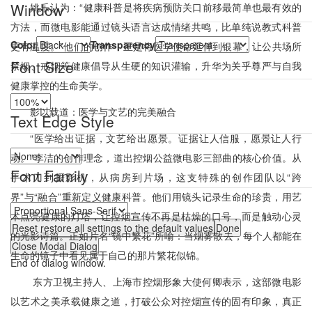
Window
姚乐认为：“健康科普是将疾病预防关口前移最简单也最有效的
方法，而微电影能通过镜头语言达成情绪共鸣，比单纯说教式科普
Color
Transparency
更有温度。”他们的创作，正是将医学使命延伸到银幕，让公共场所
Font Size
禁烟、戒烟等健康倡导从生硬的知识灌输，升华为关乎尊严与自我
健康掌控的生命美学。
影以载道：医学与文艺的完美融合
Text Edge Style
“医学给出证据，文艺给出愿景。证据让人信服，愿景让人行
动。”李洁的创作理念，道出控烟公益微电影三部曲的核心价值。从
Font Family
手术刀到摄影机，从病房到片场，这支特殊的创作团队以“跨
界”与“融合”重新定义健康科普。他们用镜头记录生命的珍贵，用艺
术点亮健康的灯塔，让控烟宣传不再是枯燥的口号，而是触动心灵
Reset
restore all settings to the default values
Done
的光影诗篇。正如片名“镜中繁花”所喻：当烟雾散去，每个人都能在
Close Modal Dialog
生命的镜子中看见属于自己的那片繁花似锦。
End of dialog window.
东方卫视主持人、上海市控烟形象大使何卿表示，这部微电影
以艺术之美承载健康之道，打破公众对控烟宣传的固有印象，真正