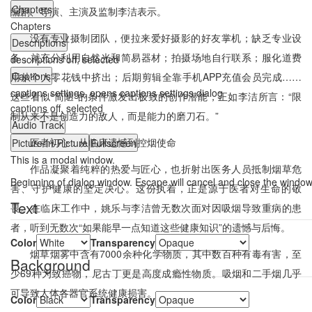
Chapters
编剧、导演、主演及监制李洁表示。
Chapters
没有专业摄制团队，便拉来爱好摄影的好友掌机；缺乏专业设
Descriptions
备，就充分利用自然光和简易器材；拍摄场地自行联系；服化道费
descriptions off
, selected
Captions
用从个人零花钱中挤出；后期剪辑全靠手机APP充值会员完成……
captions settings
, opens captions settings dialog
这些看似“简陋”的条件激发出极致的创作潜能，正如李洁所言：“限
captions off
, selected
制从来不是创造力的敌人，而是能力的磨刀石。”
Audio Track
医者初心：从临床遗憾到控烟使命
Picture-in-Picture
Fullscreen
This is a modal window.
作品凝聚着纯粹的热爱与匠心，也折射出医务人员抵制烟草危
Beginning of dialog window. Escape will cancel and close the window
害、守护健康的坚定决心。这份执着，正是源于医者对生命的敬
Text
畏。在临床工作中，姚乐与李洁曾无数次面对因吸烟导致重病的患
者，听到无数次“如果能早一点知道这些健康知识”的遗憾与后悔。
Color
Transparency
烟草烟雾中含有7000余种化学物质，其中数百种有毒有害，至
Background
少69种为致癌物，尼古丁更是高度成瘾性物质。吸烟和二手烟几乎
可导致人体各器官系统健康损害。
Color
Transparency