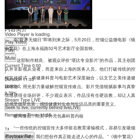
内容简介
Video Player is loading.
在“世界无烟日”即将到来之际，5月20日，控烟公益微电影《镜
Play Video
中繁花》在上海永福路52号艺术影厅全国首映。
Play
Mute
这部制作精良、被观众评价
“堪比专业影片”的作品，其主创团
Current Time
0:00
队并非影视从业者，而是来自上海的医务人员。他们打破传统
的
控
/
烟宣传模式，将健康科普与电影艺术深度融合，以文艺之美传递健
Duration
11:35
Loaded
:
康理念，用光影力量破解控烟宣传难点。影片凭借细腻叙事与真挚
9.39%
情感获得全场好评，不少观众表示，作品没有生硬说教，却让人真
Stream Type
LIVE
切感受烟草危害，感悟健康对生命与生活品质的重要意义。
Seek to live, currently behind live
LIVE
Remaining Time
-
11:35
破局传统：用美学外壳包裹科普内核
“一些传统的控烟宣传大多停留在教育灌输模式，容易引发吸烟
1x
Playback Rate
者的抵触情绪。我们想创作真正能走进人心的作品。”《镜中繁花》