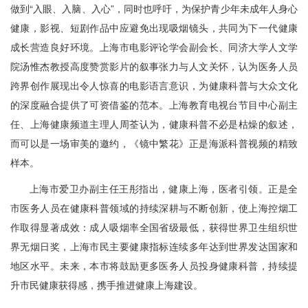
做到“入眼、入脑、入心”，同时也呼吁，为保护青少年未成年人身心
健康，影视、短剧作品中应避免出现吸烟镜头，共同为下一代健康
成长营造良好环境。上海市电影评论学会副会长、同济大学人文学
院汤惟杰教授高度赞赏影片的叙事张力与人文关怀，认为医务人员
跨界创作展现出令人惊喜的电影语言意识，为健康科普与大众文化
的深度融合提供了可资借鉴的范本。上海教育电视台节目中心副主
任、上海健康频道主理人周荃认为，健康科普不必是枯燥的叙述，
而可以是一场审美的邀约，《镜中繁花》正是海派科普视频的精致
样本。
上海市爱卫办副主任王彤指出，健康上海，医者引领。正是全
市医务人员在健康科普领域的持续深耕与不断创新，使上海控烟工
作取得显著成效：成人吸烟率全国省级最低，获得世界卫生组织世
界无烟日奖，上海市民主要健康指标连续多年达到世界发达国家和
地区水平。未来，本市将鼓励更多医务人员投身健康科普，持续提
升市民健康获得感，携手推进健康上海建设。