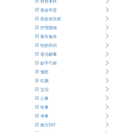
特色专科
急诊学堂
癌友俱乐部
护理园地
新兴食尚
吃的学问
老马解毒
妙手巧厨
预防
红颜
宝贝
心事
性事
孕事
验方DIY