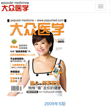
Toggl
naviga
2009年5期