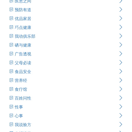
医患之间
预防有道
优品家居
巧点健康
我动俱乐部
硒与健康
广告透视
父母必读
食品安全
营养经
食疗馆
百姓问性
性事
心事
我说验方