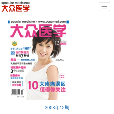
Toggl
naviga
2008年12期