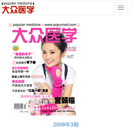
Toggl
naviga
2008年3期