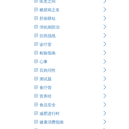
医患之间
糖尿病之友
肝病驿站
消化病防治
抗癌战线
诊疗室
检验指南
心事
百姓问性
测试题
食疗馆
营养经
食品安全
减肥进行时
健康消费指南