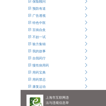
保险顾问
预防有道
广告透视
特色中医
百病自灸
不妨一试
验方集锦
我的故事
自我药疗
慢性病用药
用药宝典
用药禁忌
康复运动
上海市互联网违
法与违规信息举