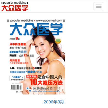
Toggl
naviga
2006年9期