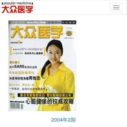
Toggl
naviga
2004年2期