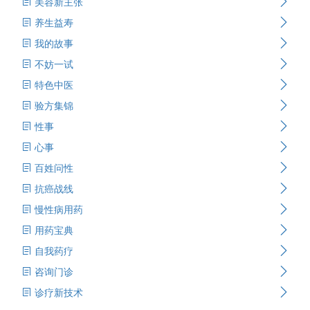
美容新主张
养生益寿
我的故事
不妨一试
特色中医
验方集锦
性事
心事
百姓问性
抗癌战线
慢性病用药
用药宝典
自我药疗
咨询门诊
诊疗新技术