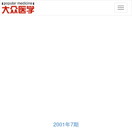
Toggl
naviga
2001年7期