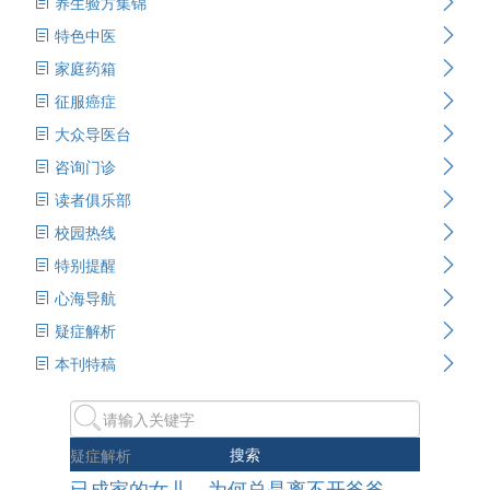
养生验方集锦
特色中医
家庭药箱
征服癌症
大众导医台
咨询门诊
读者俱乐部
校园热线
特别提醒
心海导航
疑症解析
本刊特稿
搜索
疑症解析
已成家的女儿，为何总是离不开爸爸