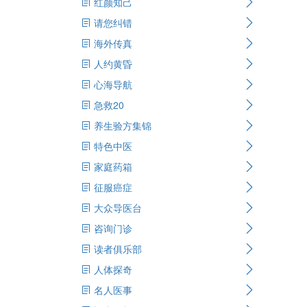
红颜知己
请您纠错
海外传真
人约黄昏
心海导航
急救20
养生验方集锦
特色中医
家庭药箱
征服癌症
大众导医台
咨询门诊
读者俱乐部
人体探奇
名人医事