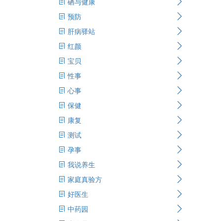
硒与健康
预防
肝病驿站
红颜
宝贝
性事
心事
保健
康复
测试
孕事
我说养生
家庭真验方
好医生
中药园