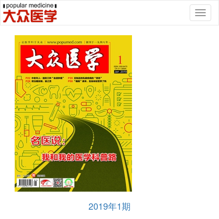
Toggl
naviga
2019年1期