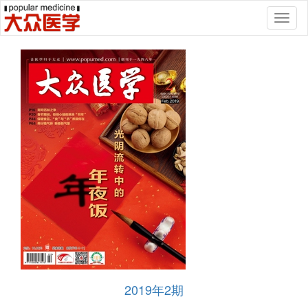
Toggl
naviga
2019年2期