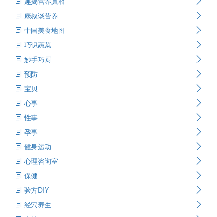
趣揭营养真相
康叔谈营养
中国美食地图
巧识蔬菜
妙手巧厨
预防
宝贝
心事
性事
孕事
健身运动
心理咨询室
保健
验方DIY
经穴养生