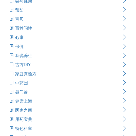
硒与健康
预防
宝贝
百姓问性
心事
保健
我说养生
古方DIY
家庭真验方
中药园
微门诊
健康上海
医患之间
用药宝典
特色科室