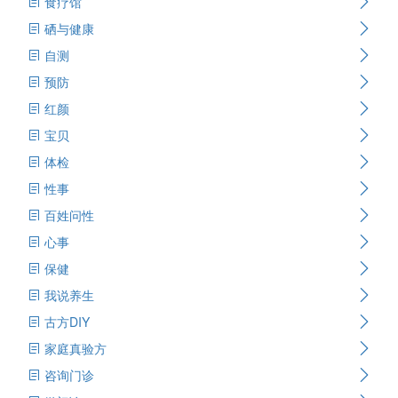
食疗馆
硒与健康
自测
预防
红颜
宝贝
体检
性事
百姓问性
心事
保健
我说养生
古方DIY
家庭真验方
咨询门诊