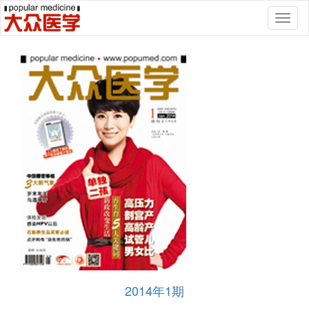
Toggl
naviga
2014年1期