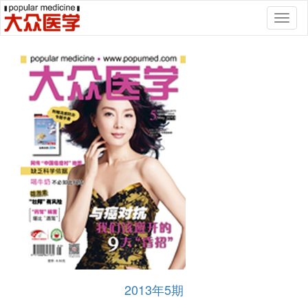
Toggl
naviga
2013年5期