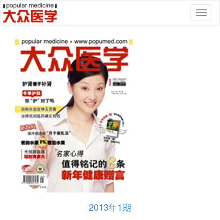
Toggl
naviga
2013年1期