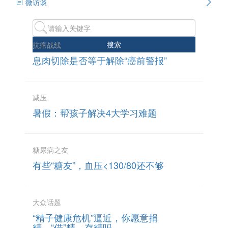
微访谈
搜索
抗癌战线
息肉切除是否等于解除“癌前警报”
减压
暑假：帮孩子解决4大学习难题
糖尿病之友
有些“糖友”，血压<130/80还不够
大众话题
“精子健康危机”逼近，你愿意捐
精、“借”精、存精吗