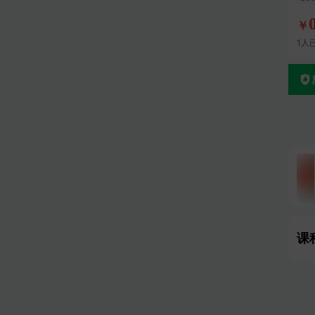
￥
1人
课