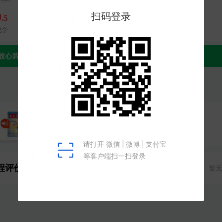
0
.5
已学
有声杂志202512
专栏包含6期内容
程评价
暂无