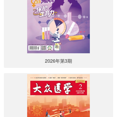
2026年第3期