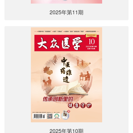
2025年第11期
2025年第10期