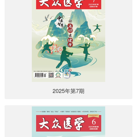
2025年第7期