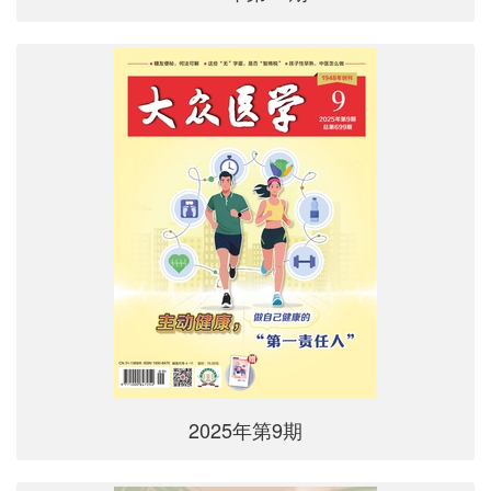
2025年第9期