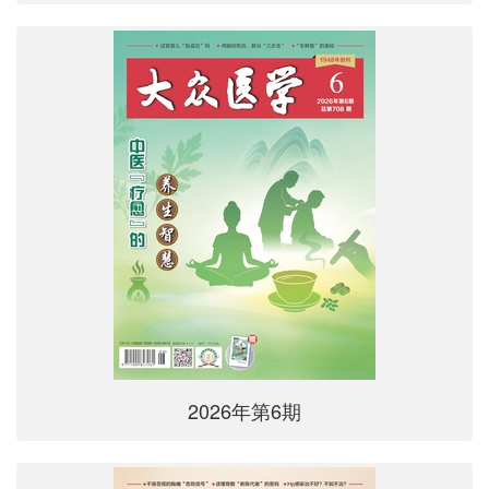
2026年第6期