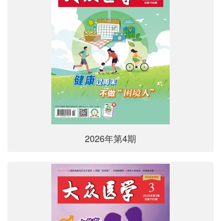
2026年第4期