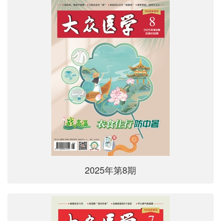
2025年第8期