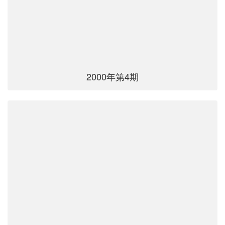
2000年第4期