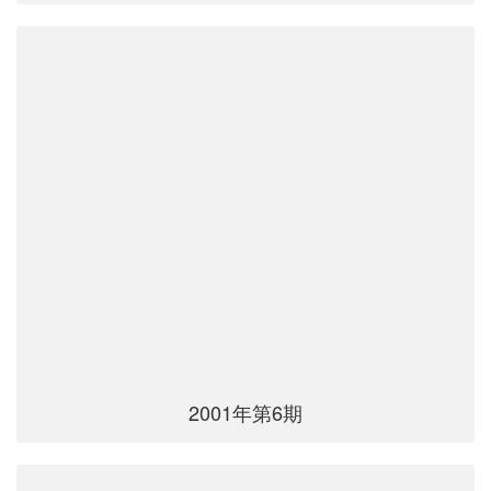
2001年第6期