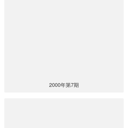
2000年第7期