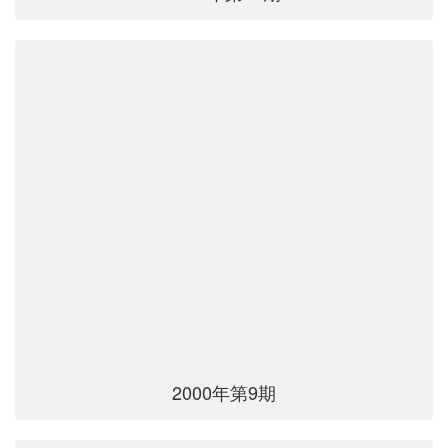
2000年第9期