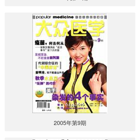
2005年第9期