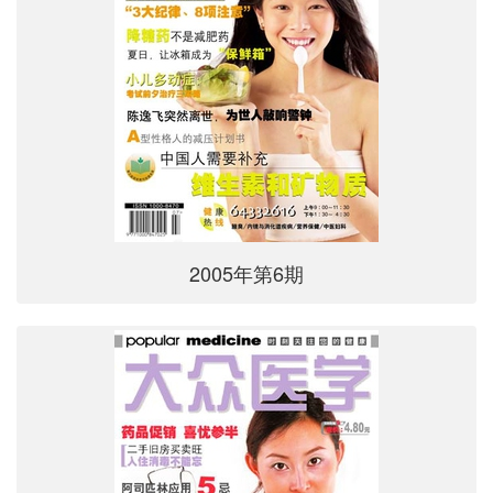
2005年第6期