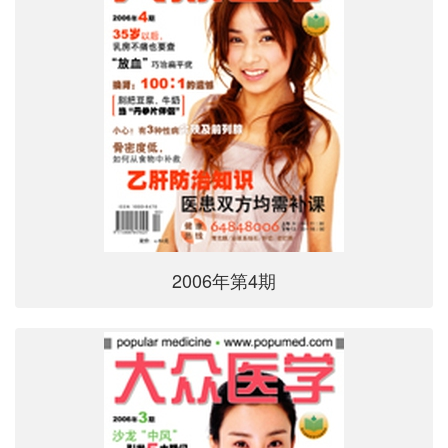
2006年第4期