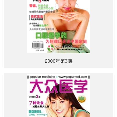
2006年第3期