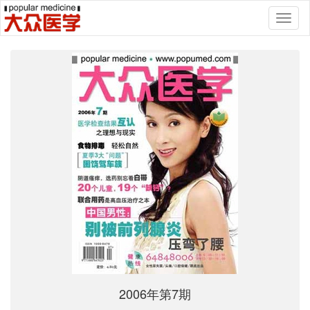
Toggl
naviga
2006年第7期