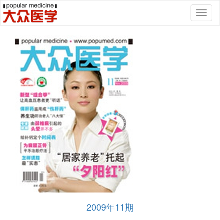
Toggl
naviga
2009年11期