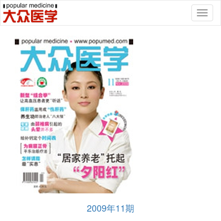
Toggl
naviga
2009年11期