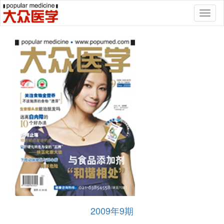
Toggl
naviga
2009年9期