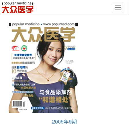
Toggl
naviga
2009年9期