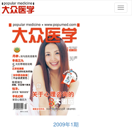
Toggl
naviga
2009年1期