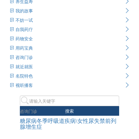
养生益寿
我的故事
不妨一试
自我药疗
药物安全
用药宝典
咨询门诊
就近就医
名院特色
视听播客
搜索
咨询门诊
糖尿病冬季呼吸道疾病\女性尿失禁前列
腺增生症