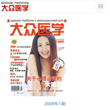
Toggl
naviga
2009年1期