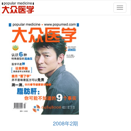
Toggl
naviga
2008年2期