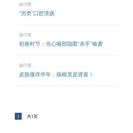
诊疗室
“另类”口腔溃疡
诊疗室
初春时节：当心喉部隐匿“杀手”偷袭
诊疗室
皮肤瘙痒半年，病根竟是肾衰！
共1页
1