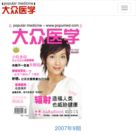
Toggl
naviga
2007年9期