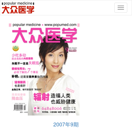
Toggl
naviga
2007年9期