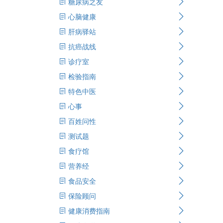
糖尿病之友
心脑健康
肝病驿站
抗癌战线
诊疗室
检验指南
特色中医
心事
百姓问性
测试题
食疗馆
营养经
食品安全
保险顾问
健康消费指南