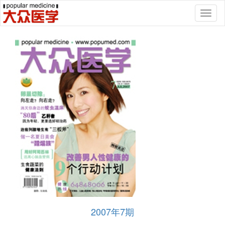
Toggl
naviga
2007年7期