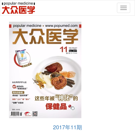
Toggl
naviga
2017年11期