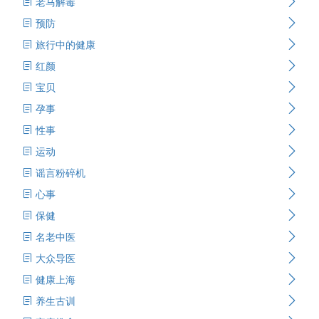
老马解毒
预防
旅行中的健康
红颜
宝贝
孕事
性事
运动
谣言粉碎机
心事
保健
名老中医
大众导医
健康上海
养生古训