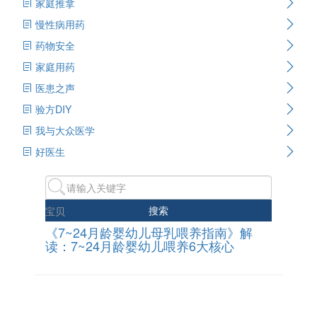
家庭推拿
慢性病用药
药物安全
家庭用药
医患之声
验方DIY
我与大众医学
好医生
搜索
宝贝
《7~24月龄婴幼儿母乳喂养指南》解
读：7~24月龄婴幼儿喂养6大核心