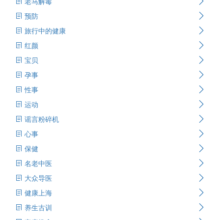
老马解毒
预防
旅行中的健康
红颜
宝贝
孕事
性事
运动
谣言粉碎机
心事
保健
名老中医
大众导医
健康上海
养生古训