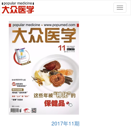
Toggl
naviga
2017年11期