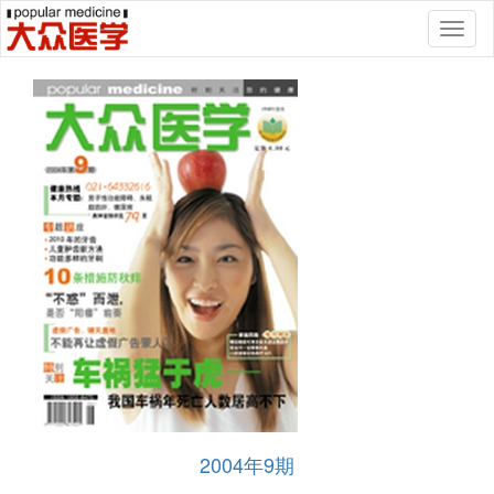
Toggl
naviga
2004年9期