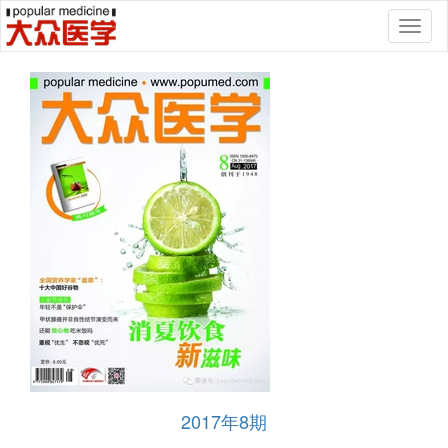
Toggl
naviga
2017年8期