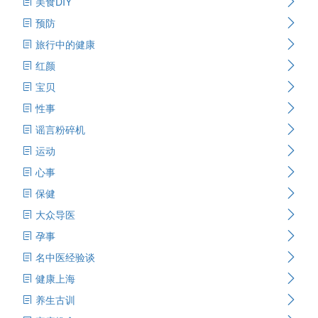
美食DIY
预防
旅行中的健康
红颜
宝贝
性事
谣言粉碎机
运动
心事
保健
大众导医
孕事
名中医经验谈
健康上海
养生古训