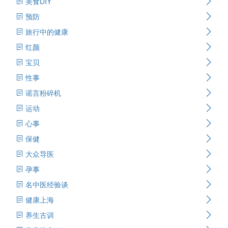
美食DIY
预防
旅行中的健康
红颜
宝贝
性事
谣言粉碎机
运动
心事
保健
大众导医
孕事
名中医经验谈
健康上海
养生古训