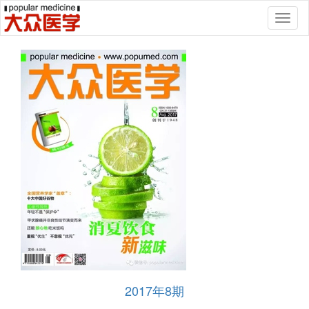
Toggl
naviga
2017年8期