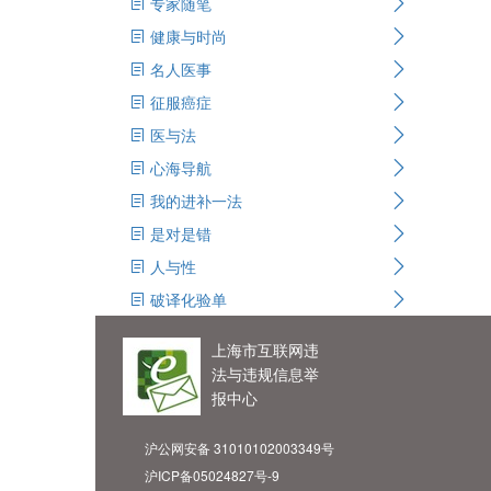
专家随笔
健康与时尚
名人医事
征服癌症
医与法
心海导航
我的进补一法
是对是错
人与性
破译化验单
上海市互联网违
法与违规信息举
报中心
沪公网安备 31010102003349号
沪ICP备05024827号-9