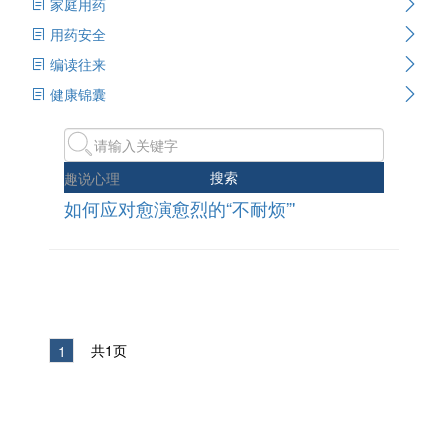
家庭用药
用药安全
编读往来
健康锦囊
搜索
趣说心理
如何应对愈演愈烈的“不耐烦”'
共1页
1