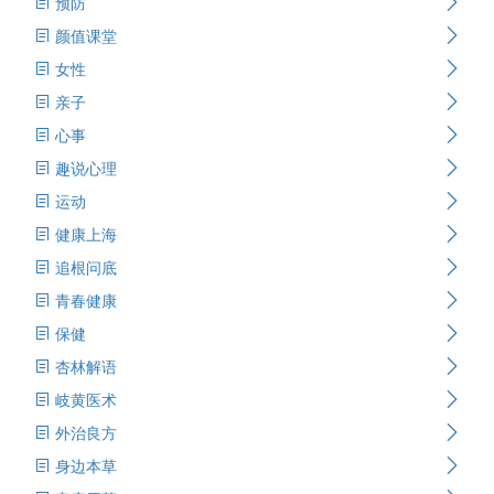
预防
颜值课堂
女性
亲子
心事
趣说心理
运动
健康上海
追根问底
青春健康
保健
杏林解语
岐黄医术
外治良方
身边本草