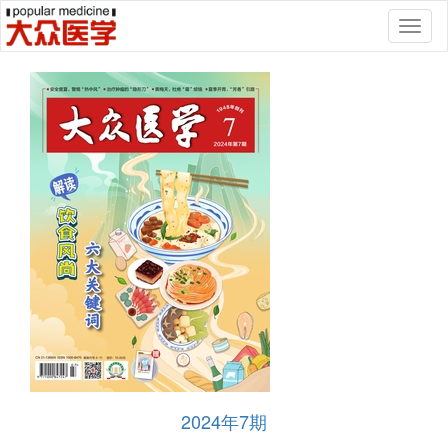
Toggl
naviga
2024年7期