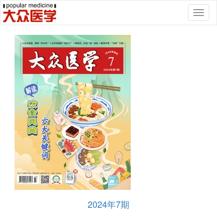
Toggl
naviga
2024年7期