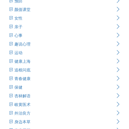
预防
颜值课堂
女性
亲子
心事
趣说心理
运动
健康上海
追根问底
青春健康
保健
杏林解语
岐黄医术
外治良方
身边本草