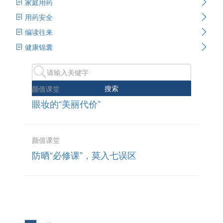
家庭用药
用药安全
编读往来
健康锦囊
搜索
颜值课堂
眼妆的“美丽代价”
颜值课堂
防晒“必修课”，莫入七误区