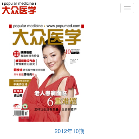
Toggl
naviga
2012年10期