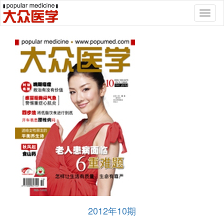
Toggl
naviga
2012年10期