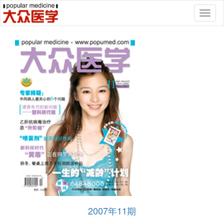
Toggl
naviga
2007年11期