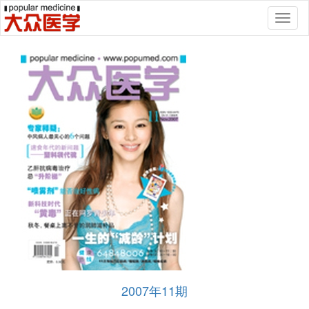
Toggl
naviga
2007年11期