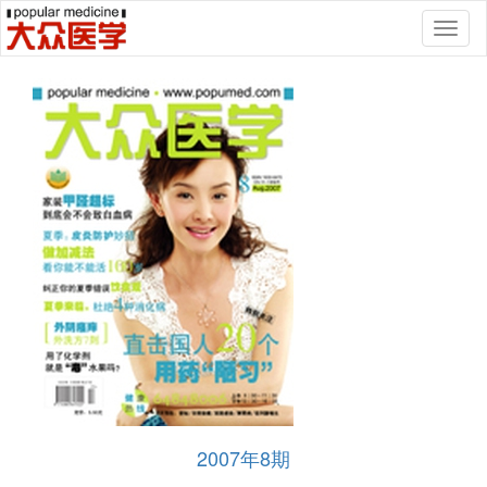
Toggl
naviga
2007年8期